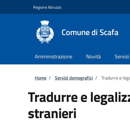
Salta al contenuto principale
Skip to footer content
Regione Abruzzo
Comune di Scafa
Amministrazione
Novità
Servizi
Briciole di pane
Home
/
Servizi demografici
/
Tradurre e leg
Tradurre e legali
stranieri