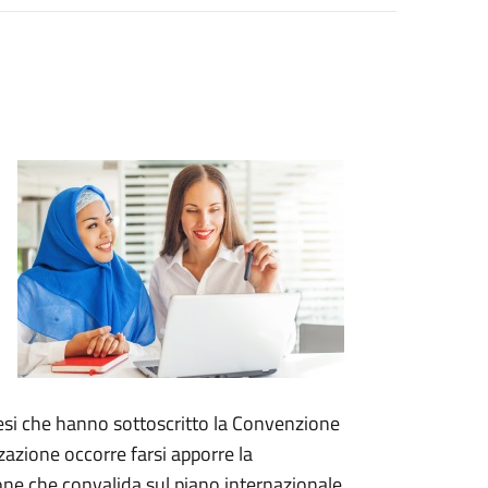
aesi che hanno sottoscritto la Convenzione
zzazione occorre farsi apporre la
ione che convalida sul piano internazionale