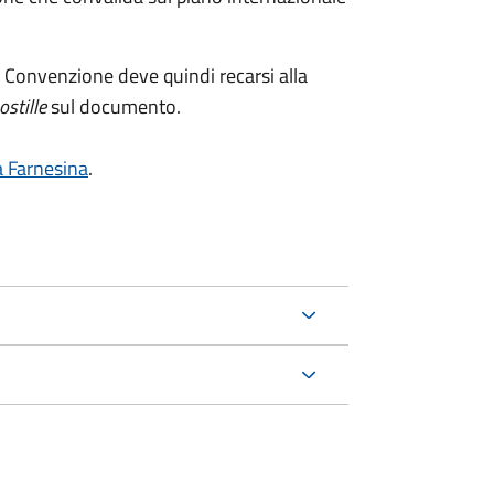
.
 Convenzione deve quindi recarsi alla
ostille
sul documento.
la Farnesina
.