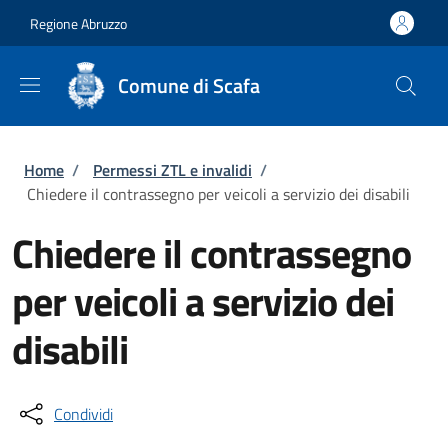
Salta al contenuto principale
Skip to footer content
Regione Abruzzo
Comune di Scafa
Briciole di pane
Home
/
Permessi ZTL e invalidi
/
Chiedere il contrassegno per veicoli a servizio dei disabili
Chiedere il contrassegno
per veicoli a servizio dei
disabili
Condividi