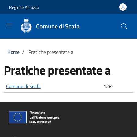
Salta al contenuto principale
Skip to footer content
Regione Abruzzo
Comune di Scafa
Briciole di pane
Home
/
Pratiche presentate a
Pratiche presentate a
Comune di Scafa
128