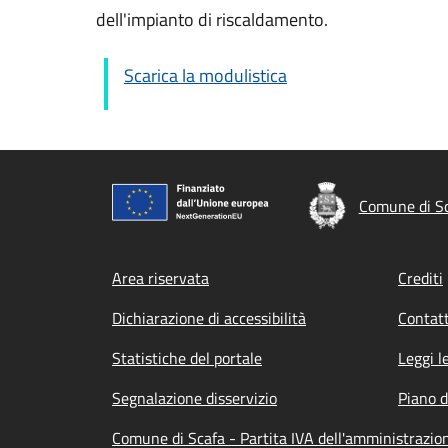
dell'impianto di riscaldamento.
Scarica la modulistica
Comune di S
Footer menu
Area riservata
Crediti
Dichiarazione di accessibilità
Contatt
Statistiche del portale
Leggi l
Segnalazione disservizio
Piano d
Comune di Scafa - Partita IVA dell'amministraz