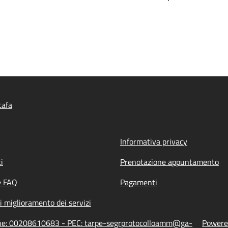
cafa
Informativa privacy
i
Prenotazione appuntamento
e FAQ
Pagamenti
i miglioramento dei servizi
ione: 00208610683 - PEC: tarpe-segrprotocolloamm@ga-
Powered