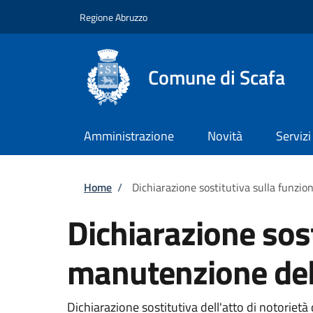
Salta al contenuto principale
Skip to footer content
Regione Abruzzo
Comune di Scafa
Amministrazione
Novità
Servizi
Briciole di pane
Home
/
Dichiarazione sostitutiva sulla funzio
Dichiarazione sost
manutenzione del
Dichiarazione sostitutiva dell'atto di notorie