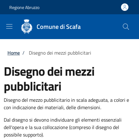
Salta al contenuto principale
Skip to footer content
Regione Abruzzo
Comune di Scafa
Briciole di pane
Home
/
Disegno dei mezzi pubblicitari
Disegno dei mezzi
pubblicitari
Disegno del mezzo pubblicitario in scala adeguata, a colori e
con indicazione dei materiali, delle dimensioni.
Dal disegno si devono individuare gli elementi essenziali
dell'opera e la sua collocazione (compreso il disegno del
possibile supporto).