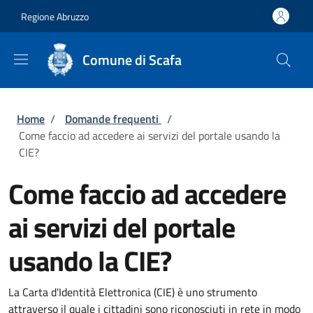
Salta al contenuto principale
Skip to footer content
Regione Abruzzo
Comune di Scafa
Briciole di pane
Home
/
Domande frequenti
/
Come faccio ad accedere ai servizi del portale usando la
CIE?
Come faccio ad accedere
ai servizi del portale
usando la CIE?
La Carta d'Identità Elettronica (CIE) è uno strumento
attraverso il quale i cittadini sono riconosciuti in rete in modo