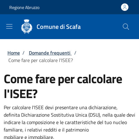
Salta al contenuto principale
Skip to footer content
Regione Abruzzo
Comune di Scafa
Briciole di pane
Home
/
Domande frequenti
/
Come fare per calcolare l'ISEE?
Come fare per calcolare
l'ISEE?
Per calcolare l'ISEE devi presentare una dichiarazione,
definita Dichiarazione Sostitutiva Unica (DSU), nella quale devi
indicare la composizione e le caratteristiche del tuo nucleo
familiare, i relativi redditi e il patrimonio
mobiliare e immobiliare.