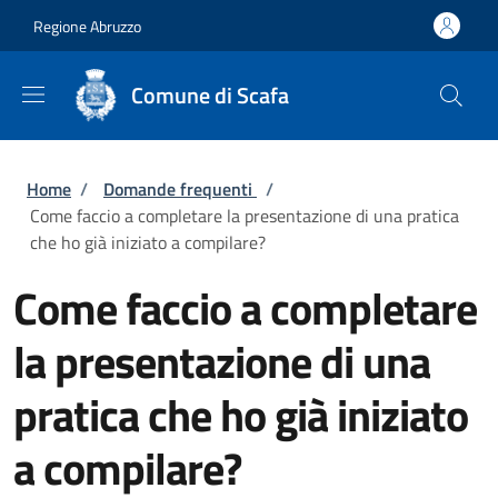
Salta al contenuto principale
Skip to footer content
Regione Abruzzo
Comune di Scafa
Briciole di pane
Home
/
Domande frequenti
/
Come faccio a completare la presentazione di una pratica
che ho già iniziato a compilare?
Come faccio a completare
la presentazione di una
pratica che ho già iniziato
a compilare?