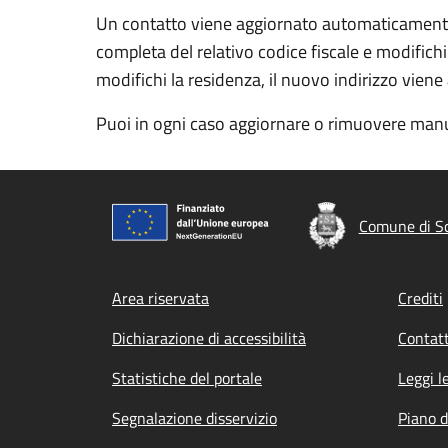
Un contatto viene aggiornato automaticamente a
completa del relativo codice fiscale e modifichi
modifichi la residenza, il nuovo indirizzo vien
Puoi in ogni caso aggiornare o rimuovere manu
Comune di S
Footer menu
Area riservata
Crediti
Dichiarazione di accessibilità
Contatt
Statistiche del portale
Leggi l
Segnalazione disservizio
Piano d