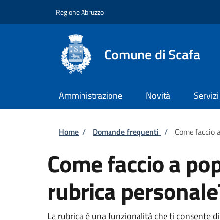
Salta al contenuto principale
Skip to footer content
Regione Abruzzo
Comune di Scafa
Amministrazione
Novità
Servizi
Briciole di pane
Home
/
Domande frequenti
/
Come faccio a
Come faccio a pop
rubrica personale
La rubrica è una funzionalità che ti consente di