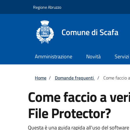
Salta al contenuto principale
Skip to footer content
Regione Abruzzo
Comune di Scafa
Amministrazione
Novità
Servizi
Briciole di pane
Home
/
Domande frequenti
/
Come faccio a
Come faccio a ver
File Protector?
Questa è una guida rapida all'uso del software D