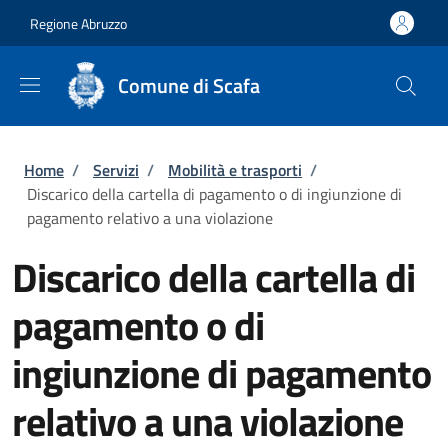
Salta al contenuto principale
Skip to footer content
Regione Abruzzo
Comune di Scafa
Briciole di pane
Home
/
Servizi
/
Mobilità e trasporti
/
Discarico della cartella di pagamento o di ingiunzione di
pagamento relativo a una violazione
Discarico della cartella di
pagamento o di
ingiunzione di pagamento
relativo a una violazione