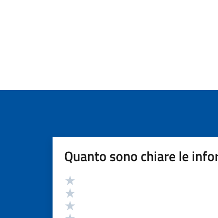
Quanto sono chiare le info
Valutazione
Valuta 5 stelle su 5
Valuta 4 stelle su 5
Valuta 3 stelle su 5
Valuta 2 stelle su 5