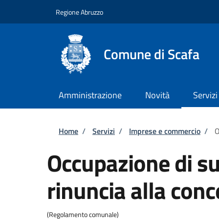
Salta al contenuto principale
Skip to footer content
Regione Abruzzo
Comune di Scafa
Amministrazione
Novità
Servizi
Briciole di pane
Home
/
Servizi
/
Imprese e commercio
/
O
Occupazione di su
rinuncia alla con
(Regolamento comunale)