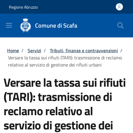
Salta al contenuto principale
Skip to footer content
Regione Abruzzo
Comune di Scafa
Briciole di pane
Home
/
Servizi
/
Tributi, finanze e contravvenzioni
/
Versare la tassa sui rifiuti (TARI): trasmissione di reclamo
relativo al servizio di gestione dei rifiuti urbani
Versare la tassa sui rifiuti
(TARI): trasmissione di
reclamo relativo al
servizio di gestione dei