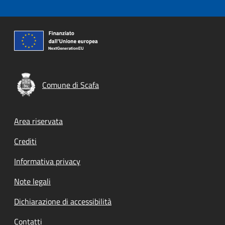
Comune di Scafa
Footer menu
Area riservata
Crediti
Informativa privacy
Note legali
Dichiarazione di accessibilità
Contatti