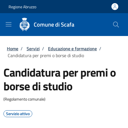
Salta al contenuto principale
Skip to footer content
Regione Abruzzo
Comune di Scafa
Briciole di pane
Home
/
Servizi
/
Educazione e formazione
/
Candidatura per premi o borse di studio
Candidatura per premi o
borse di studio
(Regolamento comunale)
Servizio attivo