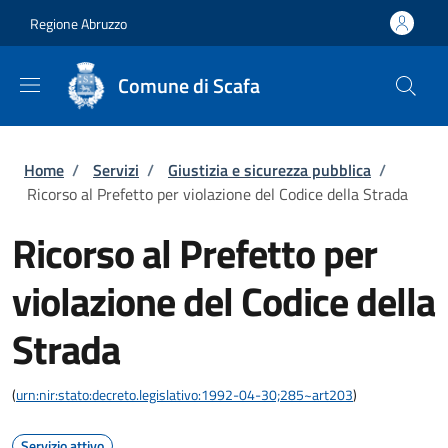
Salta al contenuto principale
Skip to footer content
Regione Abruzzo
Comune di Scafa
Briciole di pane
Home
/
Servizi
/
Giustizia e sicurezza pubblica
/
Ricorso al Prefetto per violazione del Codice della Strada
Ricorso al Prefetto per
violazione del Codice della
Strada
(
urn:nir:stato:decreto.legislativo:1992-04-30;285~art203
)
Servizio attivo