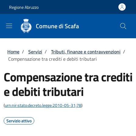
Salta al contenuto principale
Skip to footer content
Regione Abruzzo
Comune di Scafa
Briciole di pane
Home
/
Servizi
/
Tributi, finanze e contravvenzioni
/
Compensazione tra crediti e debiti tributari
Compensazione tra crediti
e debiti tributari
(
urn:nir:stato:decreto.legge:2010-05-31;78
)
Servizio attivo