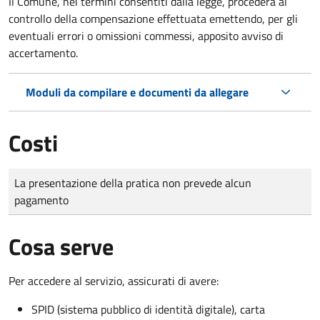
Il Comune, nei termini consentiti dalla legge, procederà al
controllo della compensazione effettuata emettendo, per gli
eventuali errori o omissioni commessi, apposito avviso di
accertamento.
Moduli da compilare e documenti da allegare
Costi
Tipo di pagamento
Importo
La presentazione della pratica non prevede alcun
pagamento
Cosa serve
Per accedere al servizio, assicurati di avere:
SPID (sistema pubblico di identità digitale), carta