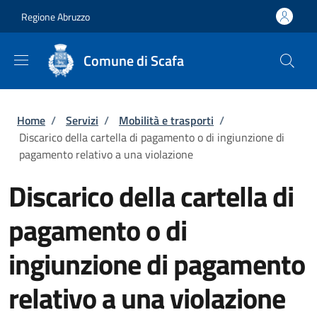
Salta al contenuto principale
Skip to footer content
Regione Abruzzo
Comune di Scafa
Briciole di pane
Home
/
Servizi
/
Mobilità e trasporti
/
Discarico della cartella di pagamento o di ingiunzione di
pagamento relativo a una violazione
Discarico della cartella di
pagamento o di
ingiunzione di pagamento
relativo a una violazione