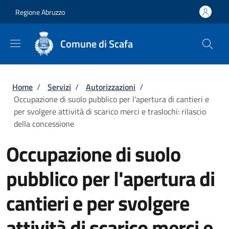
Salta al contenuto principale
Skip to footer content
Regione Abruzzo
Comune di Scafa
Briciole di pane
Home
/
Servizi
/
Autorizzazioni
/
Occupazione di suolo pubblico per l'apertura di cantieri e
per svolgere attività di scarico merci e traslochi: rilascio
della concessione
Occupazione di suolo
pubblico per l'apertura di
cantieri e per svolgere
attività di scarico merci e