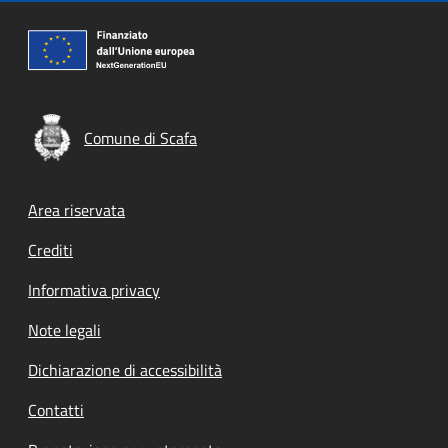
Comune di Scafa
Footer menu
Area riservata
Crediti
Informativa privacy
Note legali
Dichiarazione di accessibilità
Contatti