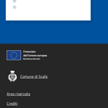
Valuta 1 stelle su 5
Comune di Scafa
Footer menu
Area riservata
Crediti