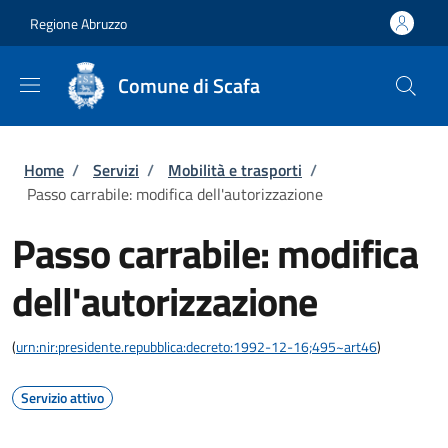
Salta al contenuto principale
Skip to footer content
Regione Abruzzo
Comune di Scafa
Briciole di pane
Home
/
Servizi
/
Mobilità e trasporti
/
Passo carrabile: modifica dell'autorizzazione
Passo carrabile: modifica
dell'autorizzazione
(
urn:nir:presidente.repubblica:decreto:1992-12-16;495~art46
)
Servizio attivo