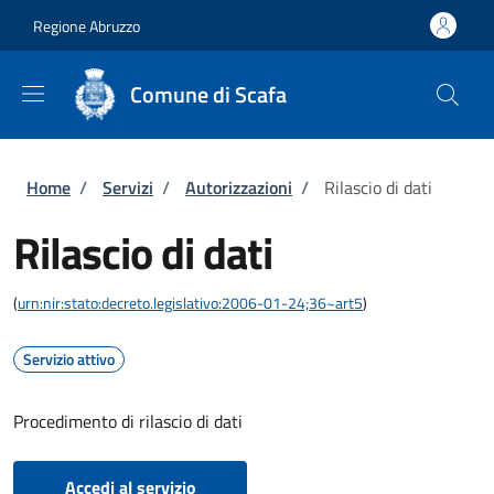
Salta al contenuto principale
Skip to footer content
Regione Abruzzo
Comune di Scafa
Briciole di pane
Home
/
Servizi
/
Autorizzazioni
/
Rilascio di dati
Rilascio di dati
(
urn:nir:stato:decreto.legislativo:2006-01-24;36~art5
)
Servizio attivo
Procedimento di rilascio di dati
Accedi al servizio