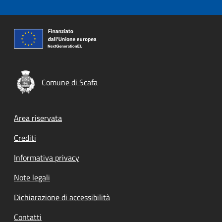
Comune di Scafa
Footer menu
Area riservata
Crediti
Informativa privacy
Note legali
Dichiarazione di accessibilità
Contatti